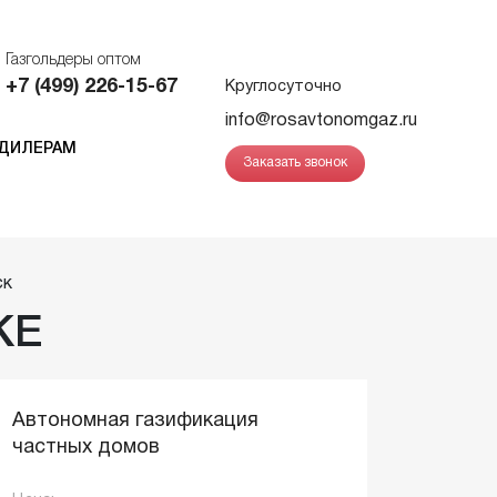
Газгольдеры оптом
+7 (499) 226-15-67
Круглосуточно
info@rosavtonomgaz.ru
ДИЛЕРАМ
Заказать звонок
ров
ск
КЕ
руб./литр
.
руб./литр
Автономная газификация
частных домов
Заказать звонок
Заказать звонок
Заказать звонок