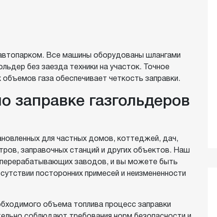
автопарком. Все машины оборудованы шлангами
ольдер без заезда техники на участок. Точное
 объемов газа обеспечивает четкость заправки.
о заправке газгольдеров
ановленных для частных домов, коттеджей, дач,
ров, заправочных станций и других объектов. Наш
зоперерабатывающих заводов, и вы можете быть
тсутствии посторонних примесей и неизмененности
обходимого объема топлива процесс заправки
тельно соблюдают требования норм безопасности и