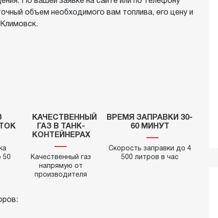
ния. По вашей заявке на сайте или по телефону
канализация
Емкостное оборудование
ный объем необходимого вам топлива, его цену и
Отопление
 Климовск.
ППЦ
З
КАЧЕСТВЕННЫЙ
ВРЕМЯ ЗАПРАВКИ 30-
СТОК
ГАЗ В ТАНК-
60 МИНУТ
КОНТЕЙНЕРАХ
ка
Скорость заправки до 4
 50
Качественный газ
500 литров в час
напрямую от
производителя
оров: