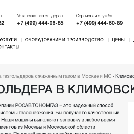
в
Установка газгольдеров
Сервисная служба
82
+7 (499) 444-06-85
+7 (499) 444-60-89
УСЛУГИ
ОБОРУДОВАНИЕ И ПРОИЗВОДСТВО
ЦЕНЫ
ОНТАКТЫ
Автономная
Газовые котлы
Заправка газгольде
газификация
а газгольдеров сжиженным газом в Москве и МО
›
Климов
Септики
чи
Доставка СУГ
Проект АГ
СУГ оптом
ГОЛЬДЕРА В КЛИМОВС
Оборудование для отопления
Расчет стоимости
Аренда газгольдера
Обслуживание газгольдеров
Модульные АГЗС
компании РОСАВТОНОМГАЗ – это надежный способ
Выкуп газгольдеров
Обслуживание котлов
системы газоснабжения. Вы получаете качественный
Газовозы
Ремонт газгольдеров
. Наши машины выполняют заправку в любое время
Автономная
клиентов из Москвы и Московской области
Танк-контейнеры