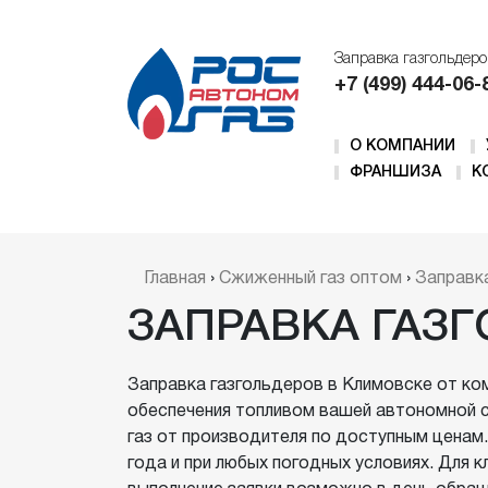
Заправка газгольдеро
+7 (499) 444-06-
О КОМПАНИИ
ФРАНШИЗА
К
ПРОИЗВОДСТВО
Газгольдеры
О заводе
Газовозы
Главная
›
Сжиженный газ оптом
›
Заправк
Отзывы клиентов
Газгольдеры для частного дома и да
Полуприцепы-цистерн для СУГ
Установка газгольдера под ключ
ЗАПРАВКА ГАЗ
Модульные АГЗС
Портфолио
Наземные газгольдеры
Танк-контейнеры
Лицензии
Заправка газгольдеров в Климовске от 
Емкостное оборудование
Минигазгольдеры
обеспечения топливом вашей автономной 
Ремонт и модернизация
Новости и акции
газ от производителя по доступным ценам
газовозов
года и при любых погодных условиях. Для 
Вакансии
Неразрушающий